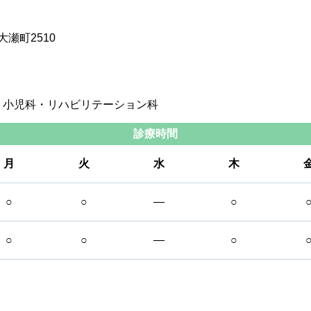
大瀬町2510
・小児科・リハビリテーション科
診療時間
月
火
水
木
○
○
―
○
○
○
―
○