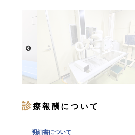
診
療報酬について
明細書について